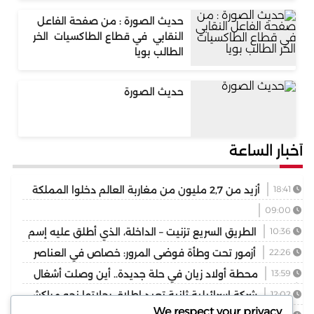
حديث الصورة : من صفحة الفاعل
النقابي في قطاع الطاكسيات الخر
الطالب بويا
حديث الصورة
أخبار الساعة
18:41
أزيد من 2,7 مليون من مغاربة العالم دخلوا المملكة
09:00
10:36
الطريق السريع تزنيت – الداخلة، الذي أطلق عليه إسم
“الطريق السريع دونالد ج. ترامب”، تجسيد جلي للتقدير الكبير
22:26
أزمور تحت وطأة فوضى المرور: خصاص في العناصر
المتبادل بين جلالة الملك والرئيس دونالد ج. ترامب
الأمنية واختناق يهدد الحركة الاقتصادية
13:59
محطة أولاد زيان في حلة جديدة.. أين وصلت أشغال
تأهيل محطة الدار البيضاء الممولة بـ80 مليون درهم؟
12:02
شركة إسرائيلية ثانية تعيد إطلاق رحلاتها نحو مراكش
We respect your privacy